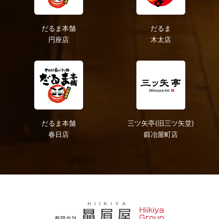
だるま本舗
だるま
円座店
木太店
だるま本舗
三ツ矢亭(旧三ツ矢堂)
春日店
鍛冶屋町店