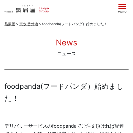
コ
ン
MENU
テ
贔屓屋
>
寅や 番外地
>
foodpanda(フードパンダ）始めました！
ン
ツ
News
へ
ス
ニュース
キ
ッ
プ
foodpanda(フードパンダ）始めまし
た！
デリバリーサービスのfoodpandaでご注文頂ければ配達