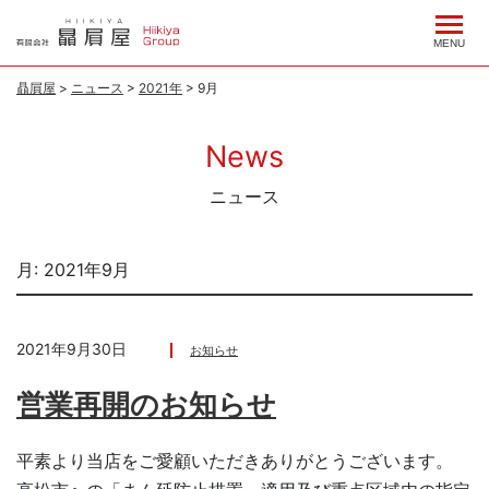
コ
ン
MENU
テ
贔屓屋
>
ニュース
>
2021年
>
9月
ン
ツ
News
へ
ス
ニュース
キ
ッ
月:
2021年9月
プ
2021年9月30日
お知らせ
営業再開のお知らせ
平素より当店をご愛顧いただきありがとうございます。