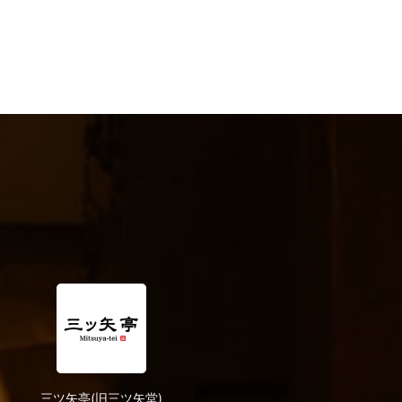
三ツ矢亭(旧三ツ矢堂)