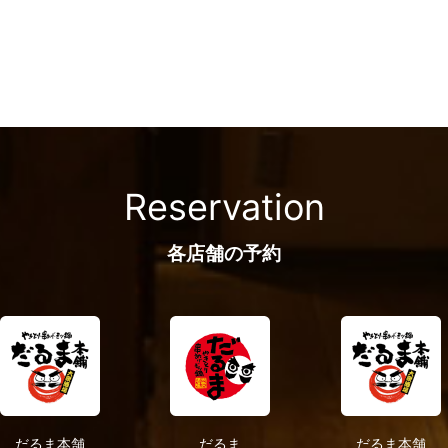
ー
シ
ョ
ン
Reservation
各店舗の予約
だるま本舗
だるま
だるま本舗