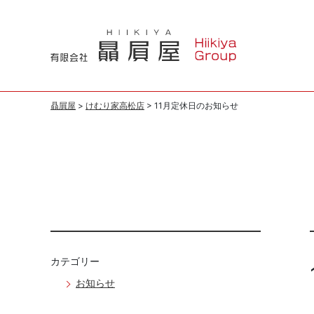
コ
ン
テ
ン
ツ
へ
贔屓屋
>
けむり家高松店
>
11月定休日のお知らせ
ス
キ
ッ
プ
カテゴリー
お知らせ