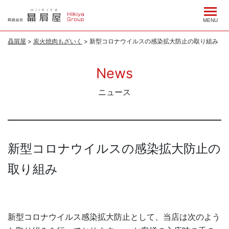
コ
ン
MENU
テ
贔屓屋
>
炭火焼肉もざいく
>
新型コロナウイルスの感染拡大防止の取り組み
ン
ツ
News
へ
ス
ニュース
キ
ッ
プ
新型コロナウイルスの感染拡大防止の
取り組み
新型コロナウイルス感染拡大防止として、当店は次のよう